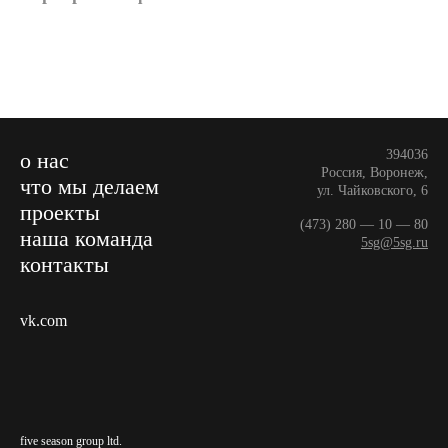
394036
о нас
Россия, Воронеж,
что мы делаем
ул. Чайковского, 6
проекты
(473) 280 — 10 — 80
наша команда
5sg@5sg.ru
контакты
vk.com
five season group ltd.