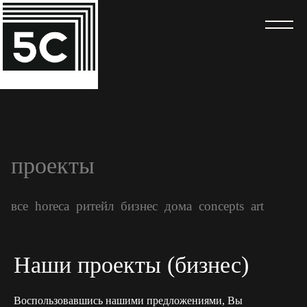
проекты
все
horeca
ритейл
бизнес
дома
concepts
art
Наши проекты (бизнес)
Воспользовавшись нашими предложениями, Вы